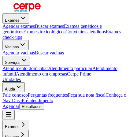
Exames
Agendar exames
Buscar exames
Exames genéticos e
genômicos
Exames toxicológicos
Convênios atendidos
Exames
check-ups
Vacinas
Agendar vacinas
Buscar vacinas
Serviços
Atendimento domiciliar
Atendimento particular
Atendimento
infantil
Atendimento em empresas
Cerpe Prime
Unidades
Ajuda
Fale conosco
Perguntas frequentes
Peça sua nota fiscal
Conheça o
Nav Dasa
Pré-atendimento
Agendar
Resultados
Exames
Vacinas