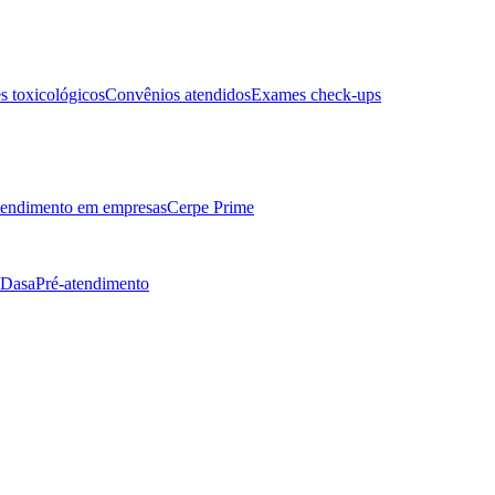
 toxicológicos
Convênios atendidos
Exames check-ups
endimento em empresas
Cerpe Prime
 Dasa
Pré-atendimento