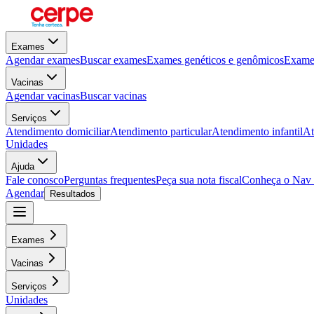
Exames
Agendar exames
Buscar exames
Exames genéticos e genômicos
Exames
Vacinas
Agendar vacinas
Buscar vacinas
Serviços
Atendimento domiciliar
Atendimento particular
Atendimento infantil
At
Unidades
Ajuda
Fale conosco
Perguntas frequentes
Peça sua nota fiscal
Conheça o Nav
Agendar
Resultados
Exames
Vacinas
Serviços
Unidades